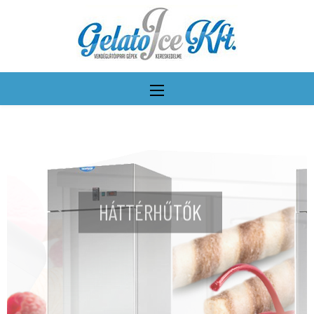
HÁTTÉRHŰTŐK
További részletek