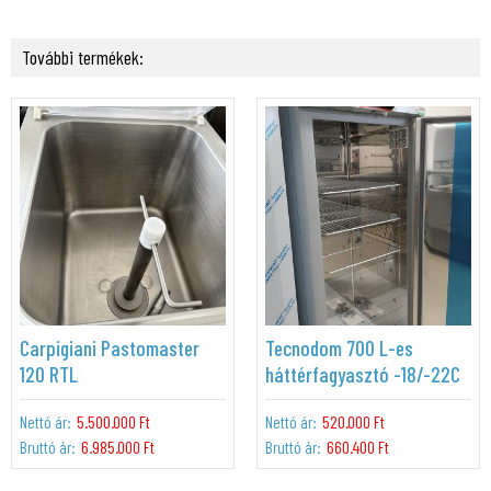
További termékek:
Carpigiani Pastomaster
Tecnodom 700 L-es
120 RTL
háttérfagyasztó -18/-22C
Nettó ár:
5.500.000 Ft
Nettó ár:
520.000 Ft
Bruttó ár:
6.985.000 Ft
Bruttó ár:
660.400 Ft