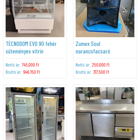
TECNODOM EVO 90 fehér
Zumex Soul
süteményes vitrin
narancsfacsaró
Nettó ár:
745.000 Ft
Nettó ár:
250.000 Ft
Bruttó ár:
946.150 Ft
Bruttó ár:
317.500 Ft