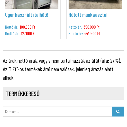
Ugur használt italhűtő
Hűtött munkaasztal
Nettó ár:
100.000 Ft
Nettó ár:
350.000 Ft
Bruttó ár:
127.000 Ft
Bruttó ár:
444.500 Ft
Az árak nettó árak, vagyis nem tartalmazzák az áfát (áfa: 27%).
Az "1 Ft"-os termékek árai nem valósak, jelenleg árazás alatt
állnak.
TERMÉKKERESŐ