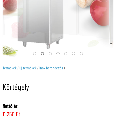
Termékek
/
Új termékek
/
Inox berendezés
/
Körtégely
Nettó ár:
11.250 Ft