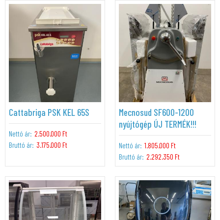
Cattabriga PSK KEL 65S
Mecnosud SF600-1200
nyújtógép ÚJ TERMÉK!!!
Nettó ár:
2.500.000 Ft
Bruttó ár:
3.175.000 Ft
Nettó ár:
1.805.000 Ft
Bruttó ár:
2.292.350 Ft