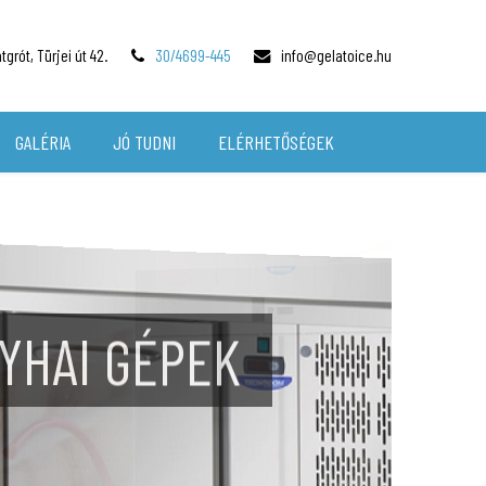
grót, Türjei út 42.
30/4699-445
info@gelatoice.hu
GALÉRIA
JÓ TUDNI
ELÉRHETŐSÉGEK
TŐK