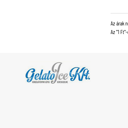
Az árak n
Az "1 Ft"