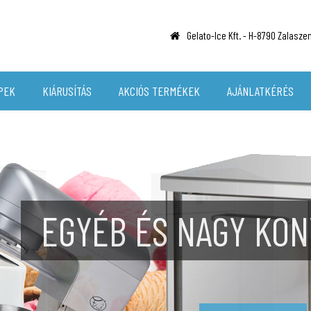
Gelato-Ice Kft. -
H-8790 Zalaszent
PEK
KIÁRUSÍTÁS
AKCIÓS TERMÉKEK
AJÁNLATKÉRÉS
HÁTTÉRHŰ