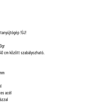
tanyújtógép !ÚJ!
0gr
40 cm között szabályozható.
 mm
l
es acél
ázzal