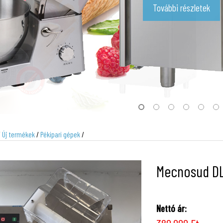
További részletek
/
Új termékek
/
Pékipari gépek
/
Mecnosud DL
Nettó ár: