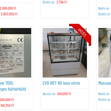
Bruttó ár:
2.794 Ft
2.995.000 Ft
Nettó ár:
3.803.650 Ft
Bruttó ár:
AKCIÓS
om 700L
EVO HOT 90 inox vitrin
Mussan
yes háttérhűtő
Akciós ár:
450.000 Ft
Nettó ár:
Bruttó ár:
505.000 Ft
641.350 Ft