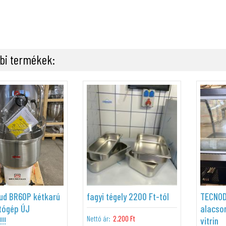
bi termékek:
ud BR60P kétkarú
fagyi tégely 2200 Ft-tól
TECNOD
tógép ÚJ
alacso
Nettó ár:
2.200 Ft
!!
vitrin