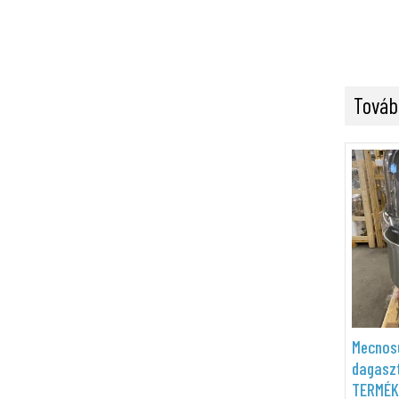
Továb
Mecnos
dagasz
TERMÉK!