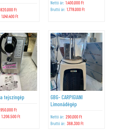
Nettó ár:
1.400.000 Ft
Bruttó ár:
1.778.000 Ft
820.000 Ft
1.041.400 Ft
a tejszíngép
GBG- CARPIGIANI
Limonádégép
950.000 Ft
1.206.500 Ft
Nettó ár:
290.000 Ft
Bruttó ár:
368.300 Ft