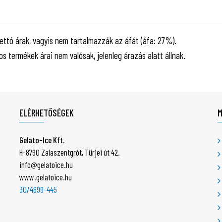
ettó árak, vagyis nem tartalmazzák az áfát (áfa: 27%).
-os termékek árai nem valósak, jelenleg árazás alatt állnak.
ELÉRHETŐSÉGEK
Gelato-Ice Kft.
H-8790 Zalaszentgrót, Türjei út 42.
info@gelatoice.hu
www.gelatoice.hu
30/4699-445