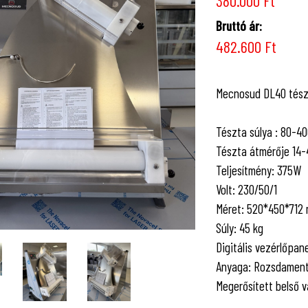
380.000 Ft
Bruttó ár:
482.600 Ft
Mecnosud DL40 tész
Tészta súlya : 80-40
Tészta átmérője 14-
Teljesítmény: 375W
Volt: 230/50/1
Méret: 520*450*712
Súly: 45 kg
Digitális vezérlőpane
Anyaga: Rozsdament
Megerősített belső v