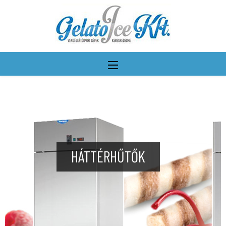
HÁTTÉRHŰTŐK
További részletek