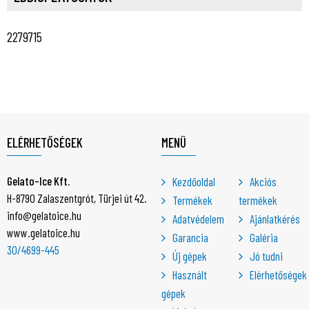
2279715
ELÉRHETŐSÉGEK
MENÜ
Gelato-Ice Kft.
Kezdőoldal
Akciós
H-8790 Zalaszentgrót, Türjei út 42.
Termékek
termékek
info@gelatoice.hu
Adatvédelem
Ajánlatkérés
www.gelatoice.hu
Garancia
Galéria
30/4699-445
Új gépek
Jó tudni
Használt
Elérhetőségek
gépek