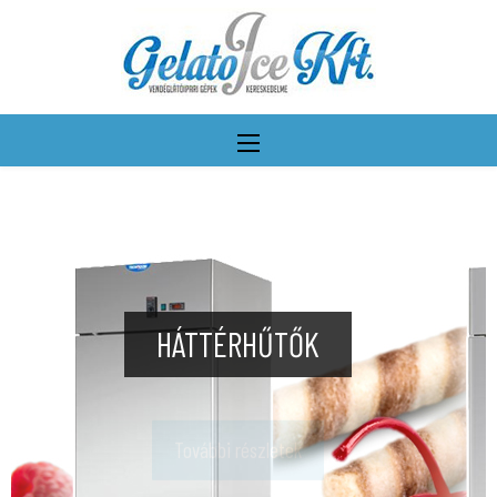
HÁTTÉRHŰTŐK
További részletek