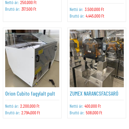
Nettó ár:
250.000 Ft
Bruttó ár:
317.500 Ft
Nettó ár:
3.500.000 Ft
Bruttó ár:
4.445.000 Ft
Orion Cubito fagylalt pult
ZUMEX NARANCSFACSARÓ
Nettó ár:
2.200.000 Ft
Nettó ár:
400.000 Ft
Bruttó ár:
2.794.000 Ft
Bruttó ár:
508.000 Ft