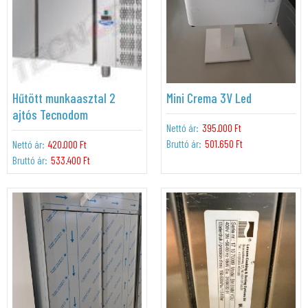
Hűtött munkaasztal 2
Mini Crema 3V Led
ajtós Tecnodom
Nettó ár:
395.000 Ft
Bruttó ár:
501.650 Ft
Nettó ár:
420.000 Ft
Bruttó ár:
533.400 Ft