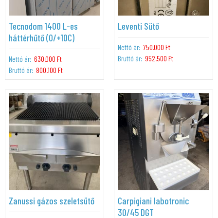
Tecnodom 1400 L-es
Leventi Sütő
háttérhűtő (0/+10C)
Nettó ár:
750.000 Ft
Bruttó ár:
952.500 Ft
Nettó ár:
630.000 Ft
Bruttó ár:
800.100 Ft
Zanussi gázos szeletsütő
Carpigiani labotronic
30/45 DGT