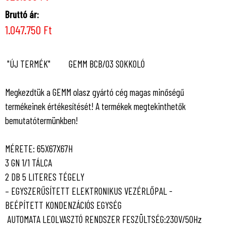
Bruttó ár:
1.047.750 Ft
"ÚJ TERMÉK" GEMM BCB/03 SOKKOLÓ
Megkezdtük a GEMM olasz gyártó cég magas minőségű
termékeinek értékesítését! A termékek megtekinthetők
bemutatótermünkben!
MÉRETE: 65X67X67H
3 GN 1/1 TÁLCA
2 DB 5 LITERES TÉGELY
– EGYSZERŰSÍTETT ELEKTRONIKUS VEZÉRLŐPAL -
BEÉPÍTETT KONDENZÁCIÓS EGYSÉG
AUTOMATA LEOLVASZTÓ RENDSZER FESZÜLTSÉG:230V/50Hz