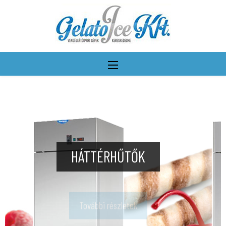
HÁTTÉRHŰTŐK
További részletek