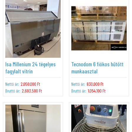
Isa Millenium 24 tégelyes
Tecnodom 6 fiókos hűtött
fagylalt vitrin
munkaasztal
Nettó ár:
2.050.000 Ft
Nettó ár:
830.000 Ft
Bruttó ár:
2.603.500 Ft
Bruttó ár:
1.054.100 Ft