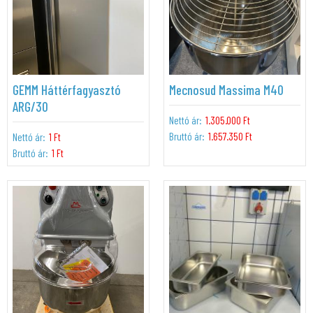
GEMM Háttérfagyasztó
Mecnosud Massima M40
ARG/30
Nettó ár:
1.305.000 Ft
Bruttó ár:
1.657.350 Ft
Nettó ár:
1 Ft
Bruttó ár:
1 Ft