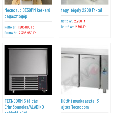
Mecnosud BE50PM kétkarú
fagyi tégely 2200 Ft-tól
dagasztógép
Nettó ár:
2.200 Ft
Bruttó ár:
2.794 Ft
Nettó ár:
1.885.000 Ft
Bruttó ár:
2.393.950 Ft
TECNODOM 5 tálcás
Hűtött munkaasztal 3
Érintőpaneles/ALADINO
ajtós Tecnodom
sokkoló hűtő