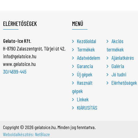
ELÉRHETŐSÉGEK
MENÜ
Gelato-Ice Kft.
Kezdőoldal
Akciós
H-8790 Zalaszentgrót, Türjei út 42.
Termékek
termékek
info@gelatoice.hu
Adatvédelem
Ajánlatkérés
www.gelatoice.hu
Garancia
Galéria
30/4699-445
Új gépek
Jó tudni
Használt
Elérhetőségek
gépek
Linkek
KIÁRUSÍTÁS
Copyright © 2026 gelatoice.hu. Minden jog fenntartva.
Weboldalkészítés: NetBlaze