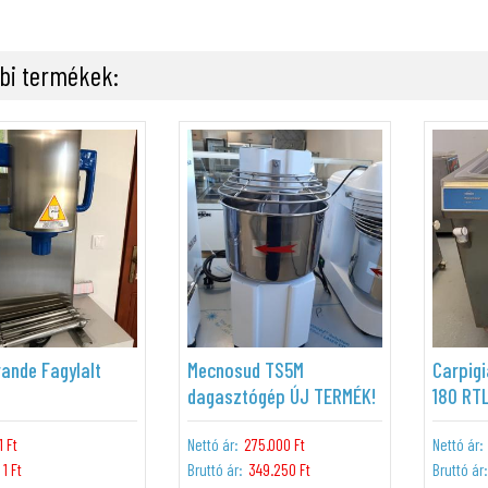
bi termékek:
ande Fagylalt
Mecnosud TS5M
Carpig
dagasztógép ÚJ TERMÉK!
180 RT
1 Ft
Nettó ár:
275.000 Ft
Nettó ár:
1 Ft
Bruttó ár:
349.250 Ft
Bruttó ár: