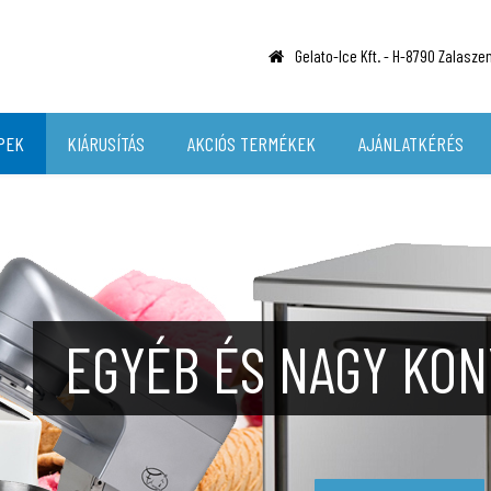
Gelato-Ice Kft. -
H-8790 Zalaszent
PEK
KIÁRUSÍTÁS
AKCIÓS TERMÉKEK
AJÁNLATKÉRÉS
HÁTTÉRHŰ