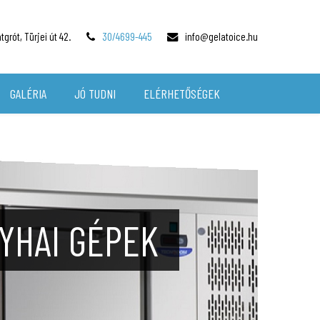
grót, Türjei út 42.
30/4699-445
info@gelatoice.hu
GALÉRIA
JÓ TUDNI
ELÉRHETŐSÉGEK
TŐK