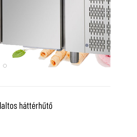
altos háttérhűtő