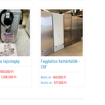
a tejszíngép
Fagylaltos háttérhűtők -
COF
950.000 Ft
1.206.500 Ft
Nettó ár:
450.000 Ft
Bruttó ár:
571.500 Ft