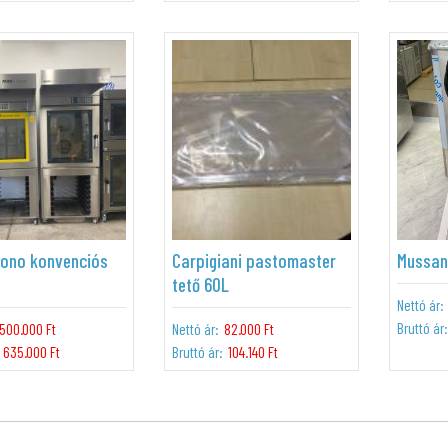
cono konvenciós
Carpigiani pastomaster
Mussan
tető 60L
Nettó ár:
Bruttó ár:
500.000 Ft
Nettó ár:
82.000 Ft
635.000 Ft
Bruttó ár:
104.140 Ft