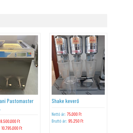
iani Pastomaster
Shake keverő
L
Nettó ár:
75.000 Ft
Bruttó ár:
95.250 Ft
8.500.000 Ft
10.795.000 Ft