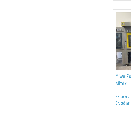
Miwe E
sütők
Nettó ár:
Bruttó ár: