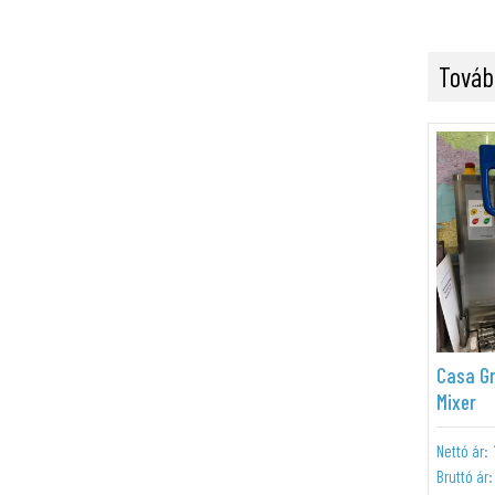
Továb
Casa Gr
Mixer
Nettó ár:
Bruttó ár: