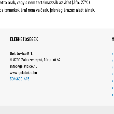
ettó árak, vagyis nem tartalmazzák az áfát (áfa: 27%).
-os termékek árai nem valósak, jelenleg árazás alatt állnak.
ELÉRHETŐSÉGEK
Gelato-Ice Kft.
H-8790 Zalaszentgrót, Türjei út 42.
info@gelatoice.hu
www.gelatoice.hu
30/4699-445