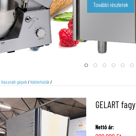
További részletek
/
Használt gépek
/
Háttérhűtők
/
GELART fagyl
Nettó ár: