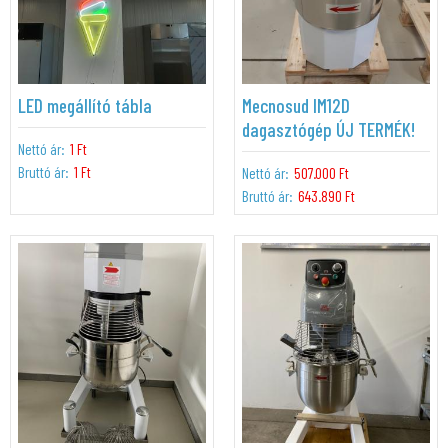
LED megállító tábla
Mecnosud IM12D
dagasztógép ÚJ TERMÉK!
Nettó ár:
1 Ft
Bruttó ár:
1 Ft
Nettó ár:
507.000 Ft
Bruttó ár:
643.890 Ft