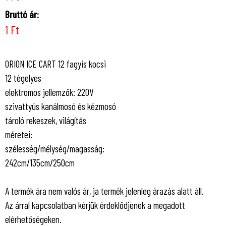
Bruttó ár:
1 Ft
ORION ICE CART 12 fagyis kocsi
12 tégelyes
elektromos jellemzők: 220V
szivattyús kanálmosó és kézmosó
tároló rekeszek, világítás
méretei:
szélesség/mélység/magasság:​​​​
242cm/135cm/250cm
A termék ára nem valós ár, ja termék jelenleg árazás alatt áll.
Az árral kapcsolatban kérjük érdeklődjenek a megadott
elérhetőségeken.