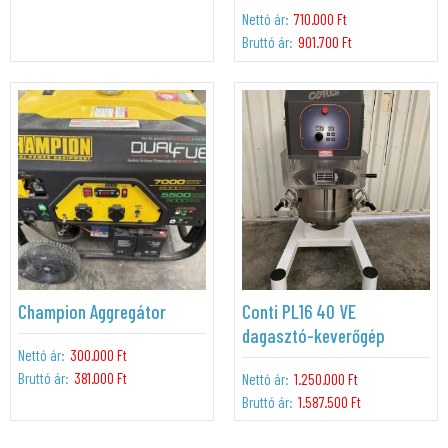
Nettó ár:
710.000 Ft
Bruttó ár:
901.700 Ft
Champion Aggregátor
Conti PL16 40 VE
dagasztó-keverőgép
Nettó ár:
300.000 Ft
Bruttó ár:
381.000 Ft
Nettó ár:
1.250.000 Ft
Bruttó ár:
1.587.500 Ft