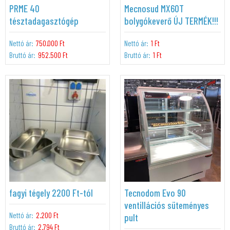
PRME 40
Mecnosud MX60T
tésztadagasztógép
bolygókeverő ÚJ TERMÉK!!!
Nettó ár:
750.000 Ft
Nettó ár:
1 Ft
Bruttó ár:
952.500 Ft
Bruttó ár:
1 Ft
fagyi tégely 2200 Ft-tól
Tecnodom Evo 90
ventillációs süteményes
Nettó ár:
2.200 Ft
pult
Bruttó ár:
2.794 Ft