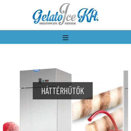
HÁTTÉRHŰTŐK
További részletek