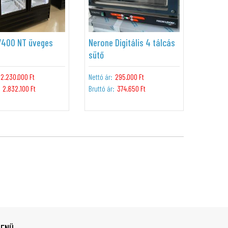
7400 NT üveges
Nerone Digitális 4 tálcás
sütő
2.230.000 Ft
Nettó ár:
295.000 Ft
2.832.100 Ft
Bruttó ár:
374.650 Ft