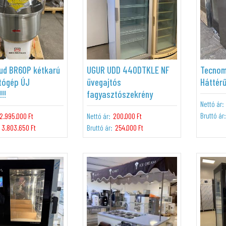
ud BR60P kétkarú
UGUR UDD 440DTKLE NF
Tecnom
tógép ÚJ
üvegajtós
Háttér
!!
fagyasztószekrény
Nettó ár:
Bruttó ár:
2.995.000 Ft
Nettó ár:
200.000 Ft
3.803.650 Ft
Bruttó ár:
254.000 Ft