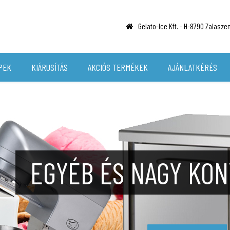
Gelato-Ice Kft. -
H-8790 Zalaszent
PEK
KIÁRUSÍTÁS
AKCIÓS TERMÉKEK
AJÁNLATKÉRÉS
HÁTTÉRHŰ