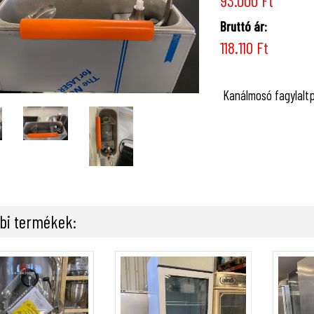
93.000 Ft
Bruttó ár:
118.110 Ft
Kanálmosó fagylaltp
bi termékek: