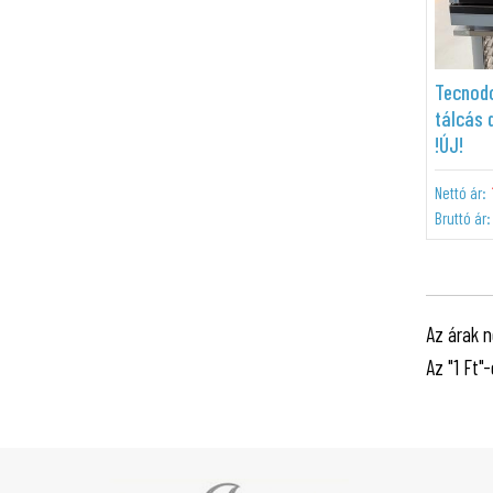
Tecnod
tálcás 
!ÚJ!
Nettó ár:
Bruttó ár:
Az árak n
Az "1 Ft"