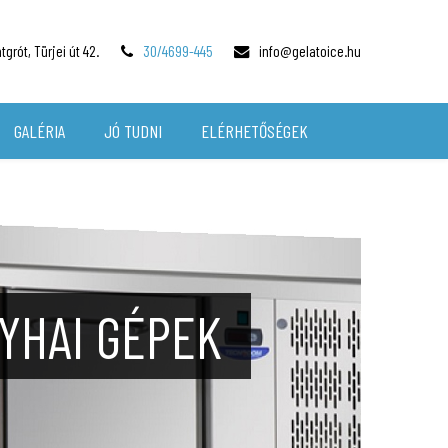
grót, Türjei út 42.
30/4699-445
info@gelatoice.hu
GALÉRIA
JÓ TUDNI
ELÉRHETŐSÉGEK
TŐK