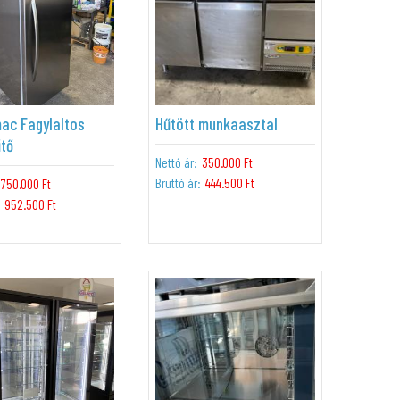
ac Fagylaltos
Hűtött munkaasztal
űtő
Nettó ár:
350.000 Ft
Bruttó ár:
444.500 Ft
750.000 Ft
952.500 Ft