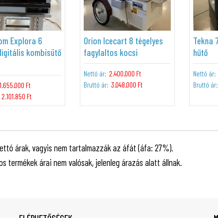
om Explora 6
Orion Icecart 8 tégelyes
Tekna 
digitális kombisütő
fagylaltos kocsi
hűtő
Nettó ár:
2.400.000 Ft
Nettó ár:
Bruttó ár:
3.048.000 Ft
Bruttó ár:
1.655.000 Ft
2.101.850 Ft
ettó árak, vagyis nem tartalmazzák az áfát (áfa: 27%).
-os termékek árai nem valósak, jelenleg árazás alatt állnak.