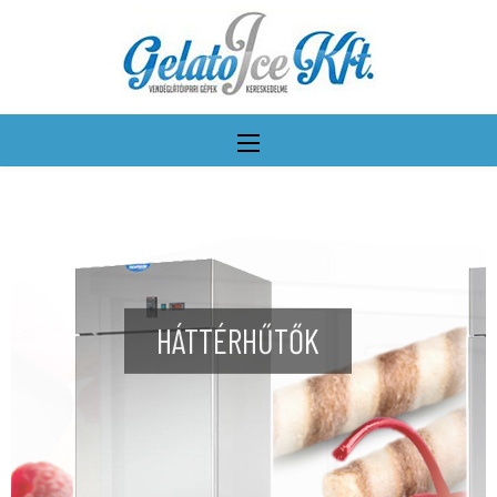
HÁTTÉRHŰTŐK
További részletek