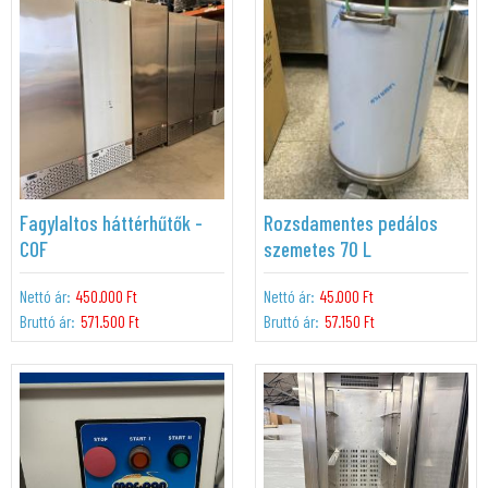
Fagylaltos háttérhűtők -
Rozsdamentes pedálos
COF
szemetes 70 L
Nettó ár:
450.000 Ft
Nettó ár:
45.000 Ft
Bruttó ár:
571.500 Ft
Bruttó ár:
57.150 Ft