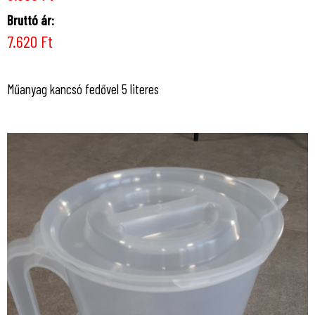
Bruttó ár:
7.620 Ft
Műanyag kancsó fedővel 5 literes