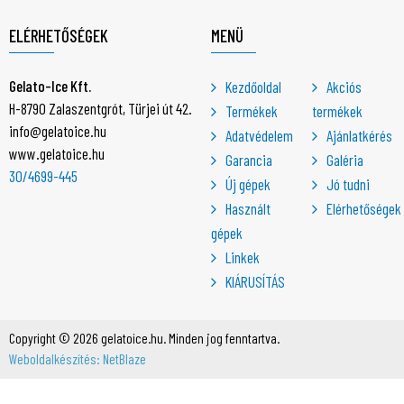
ELÉRHETŐSÉGEK
MENÜ
Gelato-Ice Kft.
Kezdőoldal
Akciós
H-8790 Zalaszentgrót, Türjei út 42.
Termékek
termékek
info@gelatoice.hu
Adatvédelem
Ajánlatkérés
www.gelatoice.hu
Garancia
Galéria
30/4699-445
Új gépek
Jó tudni
Használt
Elérhetőségek
gépek
Linkek
KIÁRUSÍTÁS
Copyright © 2026 gelatoice.hu. Minden jog fenntartva.
Weboldalkészítés: NetBlaze