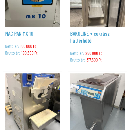
MAC PAN MX 10
BAKOLINE + cukrász
háttérhűtő
Nettó ár:
150.000 Ft
Bruttó ár:
190.500 Ft
Nettó ár:
250.000 Ft
Bruttó ár:
317.500 Ft