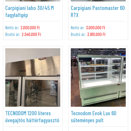
Carpigiani labo 30/45 M
Carpigiani Pastomaster 60
fagylaltgép
RTX
Nettó ár:
2.000.000 Ft
Nettó ár:
3.000.000 Ft
Bruttó ár:
2.540.000 Ft
Bruttó ár:
3.810.000 Ft
TECNODOM 1200 literes
Tecnodom Evok Lux 60
üvegajtós háttérfagyasztó
süteményes pult