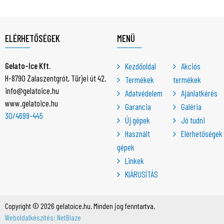
ELÉRHETŐSÉGEK
MENÜ
Gelato-Ice Kft.
Kezdőoldal
Akciós
H-8790 Zalaszentgrót, Türjei út 42.
Termékek
termékek
info@gelatoice.hu
Adatvédelem
Ajánlatkérés
www.gelatoice.hu
Garancia
Galéria
30/4699-445
Új gépek
Jó tudni
Használt
Elérhetőségek
gépek
Linkek
KIÁRUSÍTÁS
Copyright © 2026 gelatoice.hu. Minden jog fenntartva.
Weboldalkészítés: NetBlaze