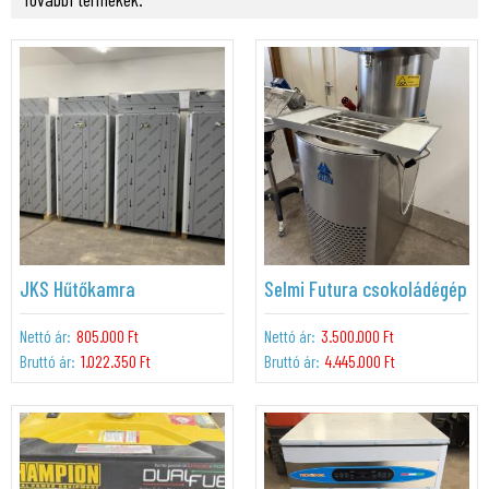
JKS Hűtőkamra
Selmi Futura csokoládégép
Nettó ár:
805.000 Ft
Nettó ár:
3.500.000 Ft
Bruttó ár:
1.022.350 Ft
Bruttó ár:
4.445.000 Ft