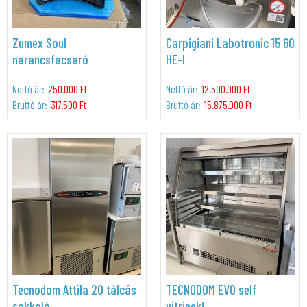
Zumex Soul
Carpigiani Labotronic 15 60
narancsfacsaró
HE-I
Nettó ár:
250.000 Ft
Nettó ár:
12.500.000 Ft
Bruttó ár:
317.500 Ft
Bruttó ár:
15.875.000 Ft
Tecnodom Attila 20 tálcás
TECNODOM EVO self
sokkoló
vitrinek!