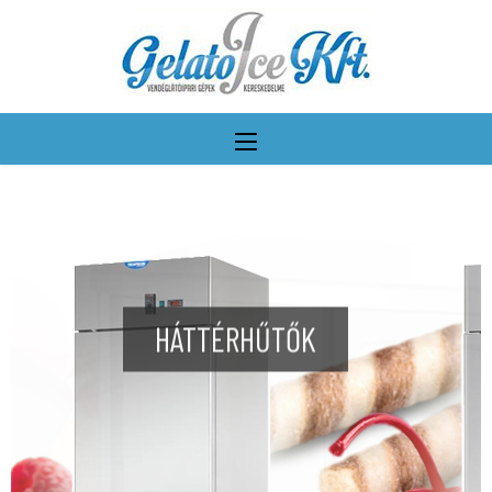
HÁTTÉRHŰTŐK
További részletek