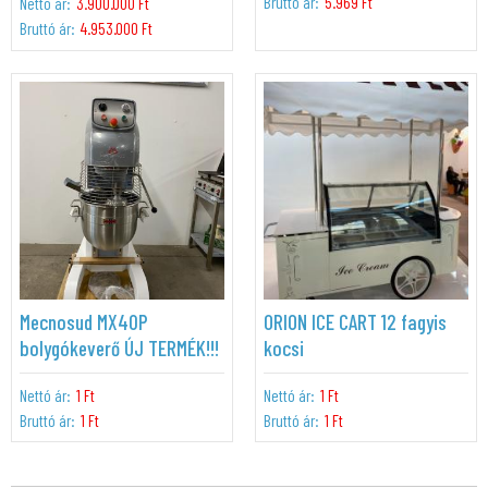
Bruttó ár:
5.969 Ft
Nettó ár:
3.900.000 Ft
Bruttó ár:
4.953.000 Ft
Mecnosud MX40P
ORION ICE CART 12 fagyis
bolygókeverő ÚJ TERMÉK!!!
kocsi
Nettó ár:
1 Ft
Nettó ár:
1 Ft
Bruttó ár:
1 Ft
Bruttó ár:
1 Ft