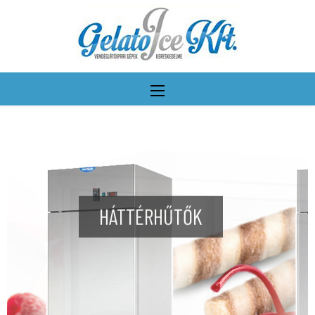
HÁTTÉRHŰTŐK
További részletek