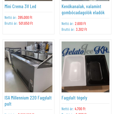
Mini Crema 3V Led
Kenőkanalak, valamint
gombócadagolók eladók
Nettó ár:
395.000 Ft
Bruttó ár:
501.650 Ft
Nettó ár:
2.600 Ft
Bruttó ár:
3.302 Ft
ISA Millennium 220 Fagylalt
Fagylalt tégely
pult
Nettó ár:
4.700 Ft