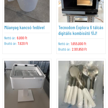
Műanyag kancsó fedővel
Tecnodom Explora 6 tálcás
digitális kombisütő !ÚJ!
Nettó ár:
6.000 Ft
Bruttó ár:
7.620 Ft
Nettó ár:
1.655.000 Ft
Bruttó ár:
2.101.850 Ft