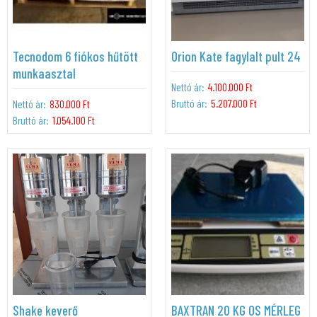
Tecnodom 6 fiókos hűtött
Orion Kate fagylalt pult 24
munkaasztal
Nettó ár:
4.100.000 Ft
Bruttó ár:
5.207.000 Ft
Nettó ár:
830.000 Ft
Bruttó ár:
1.054.100 Ft
Shake keverő
BAXTRAN 20 KG OS MÉRLEG