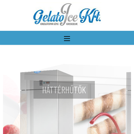
HÁTTÉRHŰTŐK
További részletek