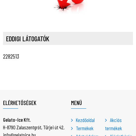
EDDIGI LÁTOGATÓK
2282513
ELÉRHETŐSÉGEK
MENÜ
Gelato-Ice Kft.
Kezdőoldal
Akciós
H-8790 Zalaszentgrót, Türjei út 42.
Termékek
termékek
info@gelatoice.hu