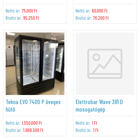
Nettó ár:
75.000 Ft
Nettó ár:
60.000 Ft
Bruttó ár:
95.250 Ft
Bruttó ár:
76.200 Ft
Tekna EVO 7400 P üveges
Elettrobar Wave 381 D
hűtő
mosogatógép
Nettó ár:
1.550.000 Ft
Nettó ár:
1 Ft
Bruttó ár:
1.968.500 Ft
Bruttó ár:
1 Ft