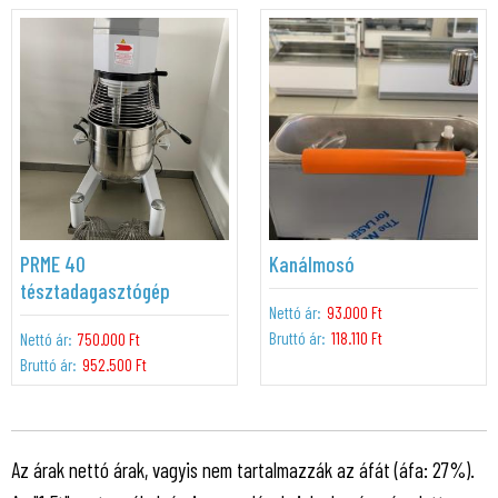
PRME 40
Kanálmosó
tésztadagasztógép
Nettó ár:
93.000 Ft
Bruttó ár:
118.110 Ft
Nettó ár:
750.000 Ft
Bruttó ár:
952.500 Ft
Az árak nettó árak, vagyis nem tartalmazzák az áfát (áfa: 27%).