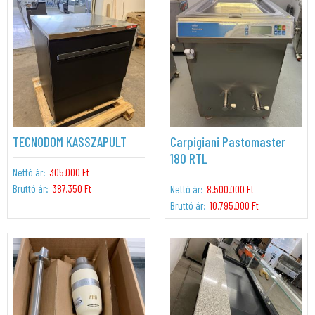
TECNODOM KASSZAPULT
Carpigiani Pastomaster
180 RTL
Nettó ár:
305.000 Ft
Bruttó ár:
387.350 Ft
Nettó ár:
8.500.000 Ft
Bruttó ár:
10.795.000 Ft