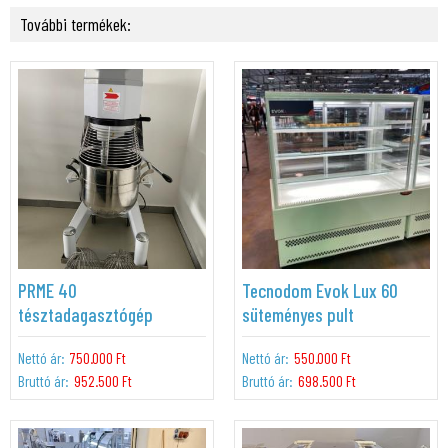
További termékek:
PRME 40
Tecnodom Evok Lux 60
tésztadagasztógép
süteményes pult
Nettó ár:
750.000 Ft
Nettó ár:
550.000 Ft
Bruttó ár:
952.500 Ft
Bruttó ár:
698.500 Ft