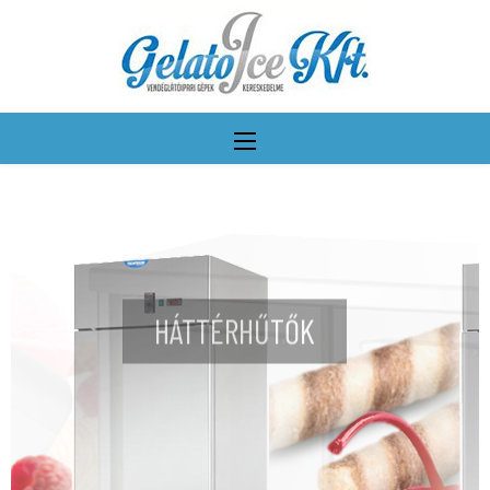
HÁTTÉRHŰTŐK
További részletek