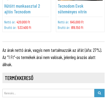
Hűtött munkaasztal 2
Tecnodom Evok
ajtós Tecnodom
süteményes vitrin
Nettó ár:
420.000 Ft
Nettó ár:
645.000 Ft
Bruttó ár:
533.400 Ft
Bruttó ár:
819.150 Ft
Az árak nettó árak, vagyis nem tartalmazzák az áfát (áfa: 27%).
Az "1 Ft"-os termékek árai nem valósak, jelenleg árazás alatt
állnak.
TERMÉKKERESŐ