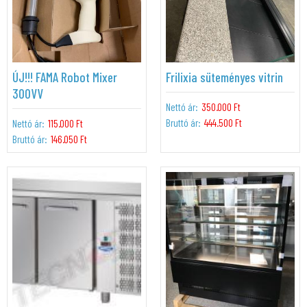
ÚJ!!! FAMA Robot Mixer
Frilixia süteményes vitrin
300VV
Nettó ár:
350.000 Ft
Bruttó ár:
444.500 Ft
Nettó ár:
115.000 Ft
Bruttó ár:
146.050 Ft