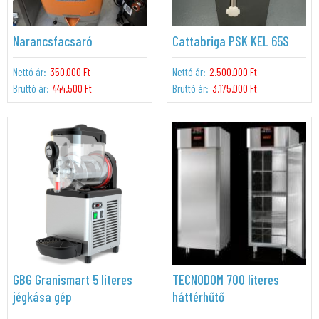
Narancsfacsaró
Cattabriga PSK KEL 65S
Nettó ár:
350.000 Ft
Nettó ár:
2.500.000 Ft
Bruttó ár:
444.500 Ft
Bruttó ár:
3.175.000 Ft
GBG Granismart 5 literes
TECNODOM 700 literes
jégkása gép
háttérhűtő