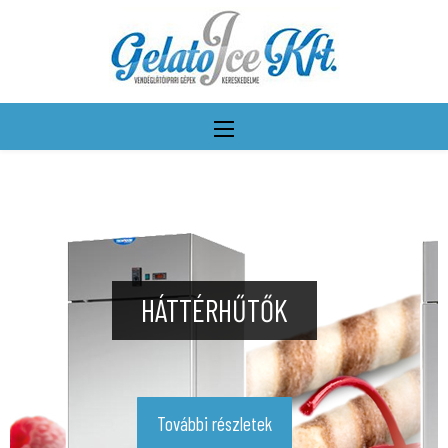
HÁTTÉRHŰTŐK
További részletek