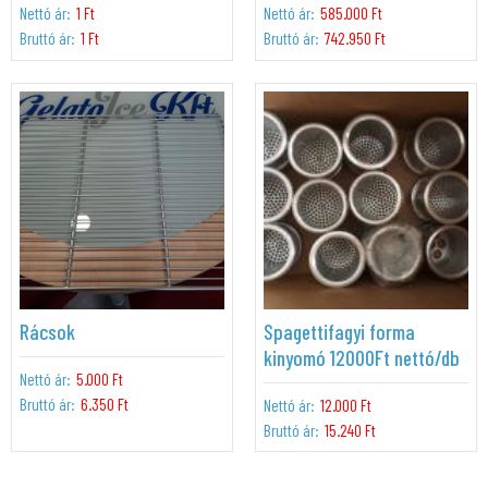
Nettó ár:
1 Ft
Nettó ár:
585.000 Ft
Bruttó ár:
1 Ft
Bruttó ár:
742.950 Ft
Rácsok
Spagettifagyi forma
kinyomó 12000Ft nettó/db
Nettó ár:
5.000 Ft
Bruttó ár:
6.350 Ft
Nettó ár:
12.000 Ft
Bruttó ár:
15.240 Ft