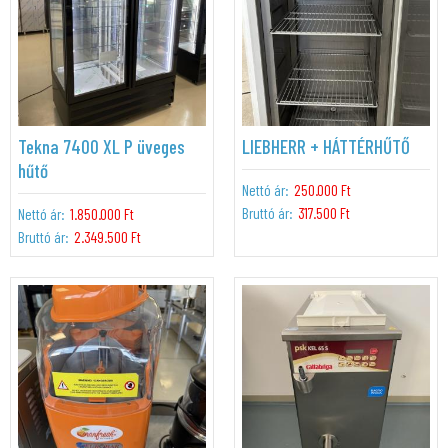
Tekna 7400 XL P üveges
LIEBHERR + HÁTTÉRHŰTŐ
hűtő
Nettó ár:
250.000 Ft
Bruttó ár:
317.500 Ft
Nettó ár:
1.850.000 Ft
Bruttó ár:
2.349.500 Ft