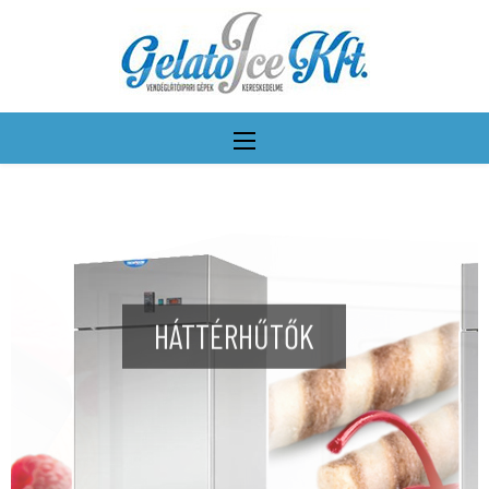
HÁTTÉRHŰTŐK
További részletek