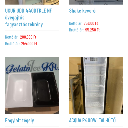
UGUR UDD 440DTKLE NF
Shake keverő
üvegajtós
Nettó ár:
75.000 Ft
fagyasztószekrény
Bruttó ár:
95.250 Ft
Nettó ár:
200.000 Ft
Bruttó ár:
254.000 Ft
Fagylalt tégely
ACQUA P400W ITALHŰTŐ