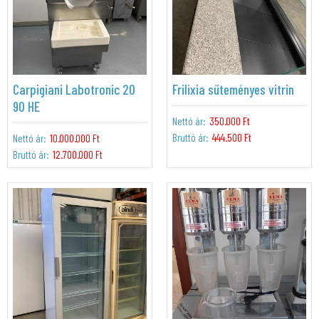
Carpigiani Labotronic 20
Frilixia süteményes vitrin
90 HE
Nettó ár:
350.000 Ft
Bruttó ár:
444.500 Ft
Nettó ár:
10.000.000 Ft
Bruttó ár:
12.700.000 Ft