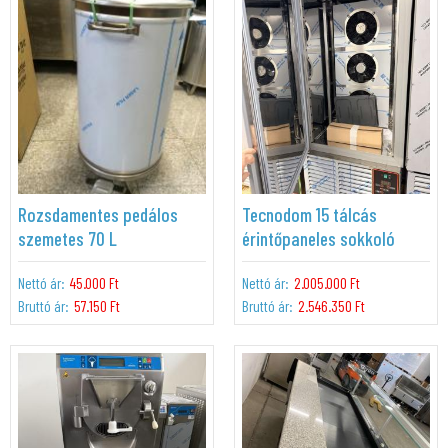
Rozsdamentes pedálos
Tecnodom 15 tálcás
szemetes 70 L
érintőpaneles sokkoló
Nettó ár:
45.000 Ft
Nettó ár:
2.005.000 Ft
Bruttó ár:
57.150 Ft
Bruttó ár:
2.546.350 Ft