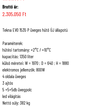
Bruttó ár:
2.305.050 Ft
Tekna EVO 1535 P üveges hűtő ÚJ állapotú
Paraméterek:
hűtési tartomány:
+2°C / +10°C
kapacitás: 1350 liter
külső méretei: W = 1970 ; D = 640 ; H = 1880
elektromos jellemzők: 800W
4 oldala üveges
3 ajtós
5 +5+5db üvegpolc
led világítás
Nettó súly: 382 kg