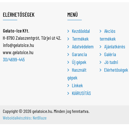
ELÉRHETŐSÉGEK
MENÜ
Gelato-Ice Kft.
Kezdőoldal
Akciós
H-8790 Zalaszentgrót, Türjei út 42.
Termékek
termékek
info@gelatoice.hu
Adatvédelem
Ajánlatkérés
www.gelatoice.hu
Garancia
Galéria
30/4699-445
Új gépek
Jó tudni
Használt
Elérhetőségek
gépek
Linkek
KIÁRUSÍTÁS
Copyright © 2026 gelatoice.hu. Minden jog fenntartva.
Weboldalkészítés: NetBlaze