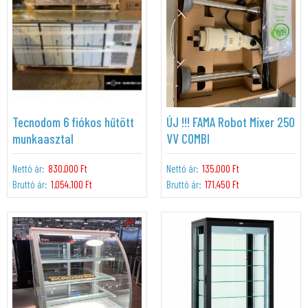
Tecnodom 6 fiókos hűtött
ÚJ !!! FAMA Robot Mixer 250
munkaasztal
VV COMBI
Nettó ár:
830.000 Ft
Nettó ár:
135.000 Ft
Bruttó ár:
1.054.100 Ft
Bruttó ár:
171.450 Ft