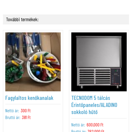
További termékek:
Fagylaltos kenőkanalak
TECNODOM 5 tálcás
Érintőpaneles/ALADINO
Nettó ár:
300 Ft
sokkoló hűtő
Bruttó ár:
381 Ft
Nettó ár:
600.000 Ft
Bruttó ár:
762.000 Ft