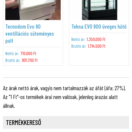
Tecnodom Evo 90
Tekna EVO 900 üveges hűtő
ventillációs süteményes
Nettó ár:
1.350.000 Ft
pult
Bruttó ár:
1.714.500 Ft
Nettó ár:
710.000 Ft
Bruttó ár:
901.700 Ft
Az árak nettó árak, vagyis nem tartalmazzák az áfát (áfa: 27%).
Az "1 Ft"-os termékek árai nem valósak, jelenleg árazás alatt
állnak.
TERMÉKKERESŐ