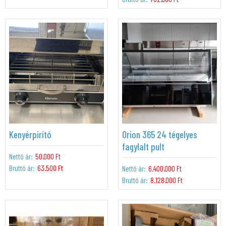
Kenyérpirító
Orion 365 24 tégelyes
fagylalt pult
Nettó ár:
50.000 Ft
Bruttó ár:
63.500 Ft
Nettó ár:
6.400.000 Ft
Bruttó ár:
8.128.000 Ft