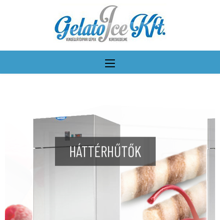
HÁTTÉRHŰTŐK
További részletek