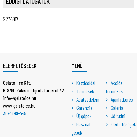
EDDIGI LÁTOGATÓK
2274917
ELÉRHETŐSÉGEK
MENÜ
Gelato-Ice Kft.
Kezdőoldal
Akciós
H-8790 Zalaszentgrót, Türjei út 42.
Termékek
termékek
info@gelatoice.hu
Adatvédelem
Ajánlatkérés
www.gelatoice.hu
Garancia
Galéria
30/4699-445
Új gépek
Jó tudni
Használt
Elérhetőségek
gépek