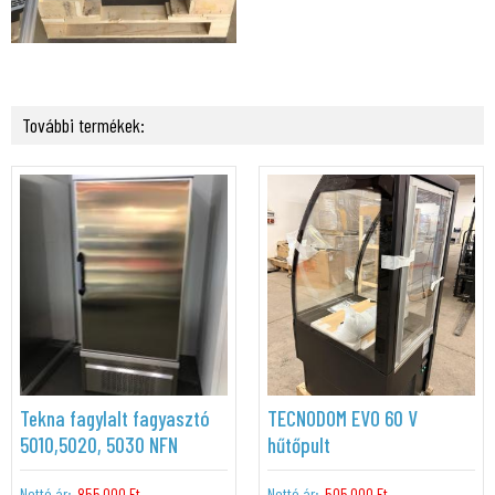
További termékek:
Tekna fagylalt fagyasztó
TECNODOM EVO 60 V
5010,5020, 5030 NFN
hűtőpult
Nettó ár:
855.000 Ft
Nettó ár:
505.000 Ft