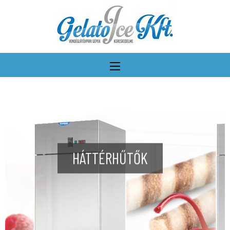
HÁTTÉRHŰTŐK
További részletek