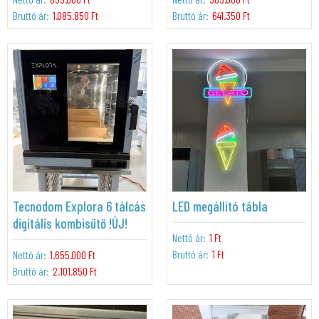
Bruttó ár:
1.085.850 Ft
Bruttó ár:
641.350 Ft
Tecnodom Explora 6 tálcás
LED megállító tábla
digitális kombisütő !ÚJ!
Nettó ár:
1 Ft
Bruttó ár:
1 Ft
Nettó ár:
1.655.000 Ft
Bruttó ár:
2.101.850 Ft