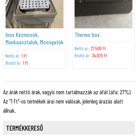
Inox Kézmosók,
Thermo box
Munkaasztalok, Mosogatók
Nettó ár:
27.500 Ft
Bruttó ár:
34.925 Ft
Nettó ár:
1 Ft
Bruttó ár:
1 Ft
Az árak nettó árak, vagyis nem tartalmazzák az áfát (áfa: 27%).
Az "1 Ft"-os termékek árai nem valósak, jelenleg árazás alatt
állnak.
TERMÉKKERESŐ