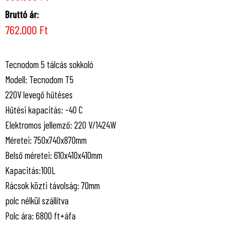
Bruttó ár:
762.000 Ft
Tecnodom 5 tálcás sokkoló
Modell: Tecnodom T5
220V levegő hűtéses
Hűtési kapacitás: -40 C
Elektromos jellemző: 220 V/1424W
Méretei: 750x740x870mm
Belső méretei: 610x410x410mm
Kapacitás:100L
Rácsok közti távolság: 70mm
polc nélkül szállítva
Polc ára: 6800 ft+áfa