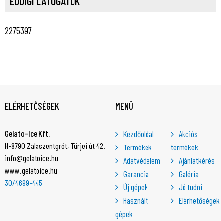
EDDIGI LÁTOGATÓK
2275397
ELÉRHETŐSÉGEK
MENÜ
Gelato-Ice Kft.
Kezdőoldal
Akciós
H-8790 Zalaszentgrót, Türjei út 42.
Termékek
termékek
info@gelatoice.hu
Adatvédelem
Ajánlatkérés
www.gelatoice.hu
Garancia
Galéria
30/4699-445
Új gépek
Jó tudni
Használt
Elérhetőségek
gépek