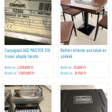
Carpigiani AGE MASTER 120
Beltéri éttermi asztalok és
tronic alaplé tároló
székek
Nettó ár:
1.250.000 Ft
Nettó ár:
25.000 Ft
Bruttó ár:
1.587.500 Ft
Bruttó ár:
31.750 Ft