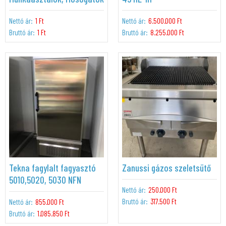
Nettó ár:
1 Ft
Nettó ár:
6.500.000 Ft
Bruttó ár:
1 Ft
Bruttó ár:
8.255.000 Ft
Tekna fagylalt fagyasztó
Zanussi gázos szeletsütő
5010,5020, 5030 NFN
Nettó ár:
250.000 Ft
Bruttó ár:
317.500 Ft
Nettó ár:
855.000 Ft
Bruttó ár:
1.085.850 Ft