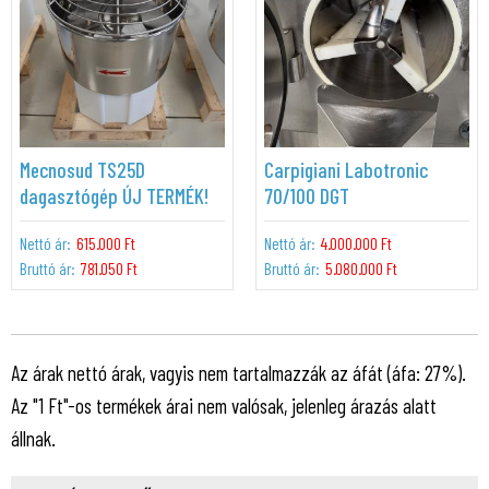
Mecnosud TS25D
Carpigiani Labotronic
dagasztógép ÚJ TERMÉK!
70/100 DGT
Nettó ár:
615.000 Ft
Nettó ár:
4.000.000 Ft
Bruttó ár:
781.050 Ft
Bruttó ár:
5.080.000 Ft
Az árak nettó árak, vagyis nem tartalmazzák az áfát (áfa: 27%).
Az "1 Ft"-os termékek árai nem valósak, jelenleg árazás alatt
állnak.