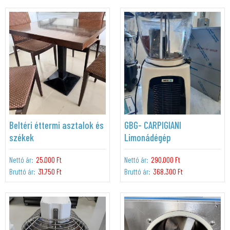
Beltéri éttermi asztalok és
GBG- CARPIGIANI
székek
Limonádégép
Nettó ár:
25.000 Ft
Nettó ár:
290.000 Ft
Bruttó ár:
31.750 Ft
Bruttó ár:
368.300 Ft