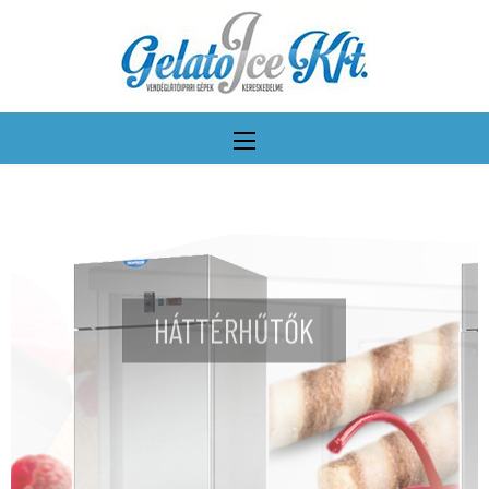
HÁTTÉRHŰTŐK
További részletek