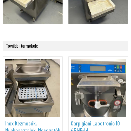
További termékek:
Inox Kézmosók,
Carpigiani Labotronic 10
Munkaasztalok, Mosogatók
45 HE-IH